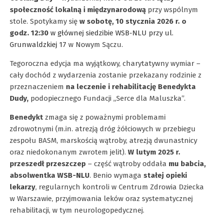
społeczność lokalną i międzynarodową
przy wspólnym
stole. Spotykamy się
w sobotę, 10 stycznia 2026 r.
o
godz. 12:30
w głównej siedzibie WSB-NLU przy ul.
Grunwaldzkiej 17
w Nowym Sączu.
Tegoroczna edycja ma wyjątkowy, charytatywny wymiar –
cały dochód z wydarzenia zostanie przekazany rodzinie z
przeznaczeniem
na leczenie i rehabilitację Benedykta
Dudy,
podopiecznego Fundacji „Serce dla Maluszka”.
Benedykt
zmaga się z poważnymi problemami
zdrowotnymi (m.in. atrezją dróg żółciowych w przebiegu
zespołu BASM, marskością wątroby, atrezją dwunastnicy
oraz niedokonanym zwrotem jelit).
W lutym 2025 r.
przeszedł przeszczep
– część wątroby oddała
mu babcia,
absolwentka WSB-NLU
. Benio wymaga
stałej opieki
lekarzy
, regularnych kontroli w Centrum Zdrowia Dziecka
w Warszawie, przyjmowania leków oraz systematycznej
rehabilitacji, w tym neurologopedycznej.