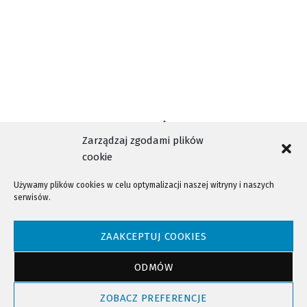
Zarządzaj zgodami plików
cookie
Używamy plików cookies w celu optymalizacji naszej witryny i naszych
serwisów.
NTV - Nasza Telewizja Sądecka © 2023 Wszystkie prawa zastrzeżone!
ZAAKCEPTUJ COOKIES
ODMÓW
Powrót do góry
ZOBACZ PREFERENCJE