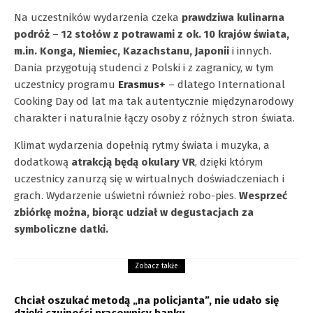
Na uczestników wydarzenia czeka
prawdziwa kulinarna
podróż
–
12 stołów z potrawami z ok. 10 krajów świata,
m.in. Konga, Niemiec, Kazachstanu, Japonii
i innych.
Dania przygotują studenci z Polski i z zagranicy, w tym
uczestnicy programu
Erasmus+
– dlatego International
Cooking Day od lat ma tak autentycznie międzynarodowy
charakter i naturalnie łączy osoby z różnych stron świata.
Klimat wydarzenia dopełnią rytmy świata i muzyka, a
dodatkową
atrakcją będą okulary VR
, dzięki którym
uczestnicy zanurzą się w wirtualnych doświadczeniach i
grach. Wydarzenie uświetni również robo-pies.
Wesprzeć
zbiórkę można, biorąc udział w degustacjach za
symboliczne datki.
Zobacz także
Chciał oszukać metodą „na policjanta”, nie udało się