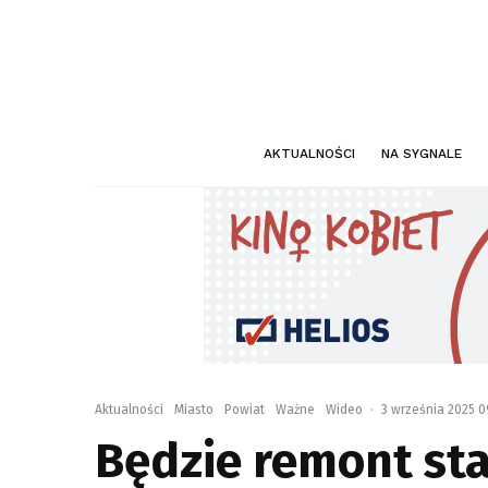
AKTUALNOŚCI
NA SYGNALE
Aktualności
Miasto
Powiat
Ważne
Wideo
·
3 września 2025 0
Będzie remont st