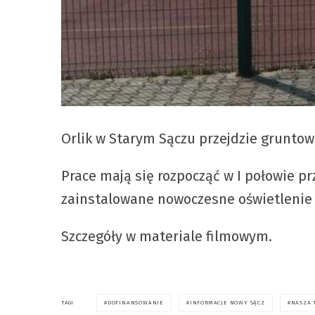
Orlik w Starym Sączu przejdzie gruntown
Prace mają się rozpocząć w I połowie p
zainstalowane nowoczesne oświetlenie
Szczegóły w materiale filmowym.
DOFINANSOWANIE
INFORMACJE NOWY SĄCZ
NASZA 
TAGI