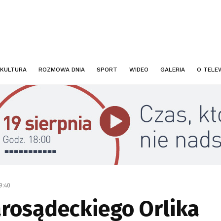
KULTURA
ROZMOWA DNIA
SPORT
WIDEO
GALERIA
O TELEW
9:40
arosądeckiego Orlika