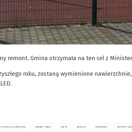
y remont. Gmina otrzymała na ten cel z Ministers
rzyszłego roku, zostaną wymienione nawierzchnie,
 LED.
TELEWIZJA SĄDECKA
NOWY SĄCZ
NTV
ORLIK
REMONT
STARY SĄ