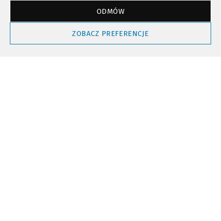
ODMÓW
Powrót do góry
ZOBACZ PREFERENCJE