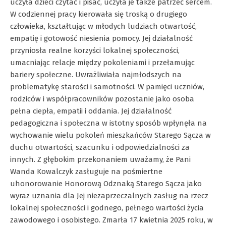
uczyła dzieci czytać i pisać, uczyła je także patrzeć sercem.
W codziennej pracy kierowała się troską o drugiego
człowieka, kształtując w młodych ludziach otwartość,
empatię i gotowość niesienia pomocy. Jej działalność
przyniosła realne korzyści lokalnej społeczności,
umacniając relacje między pokoleniami i przełamując
bariery społeczne. Uwrażliwiała najmłodszych na
problematykę starości i samotności. W pamięci uczniów,
rodziców i współpracowników pozostanie jako osoba
pełna ciepła, empatii i oddania. Jej działalność
pedagogiczna i społeczna w istotny sposób wpłynęła na
wychowanie wielu pokoleń mieszkańców Starego Sącza w
duchu otwartości, szacunku i odpowiedzialności za
innych. Z głębokim przekonaniem uważamy, że Pani
Wanda Kowalczyk zasługuje na pośmiertne
uhonorowanie Honorową Odznaką Starego Sącza jako
wyraz uznania dla Jej niezaprzeczalnych zasług na rzecz
lokalnej społeczności i godnego, pełnego wartości życia
zawodowego i osobistego. Zmarła 17 kwietnia 2025 roku, w