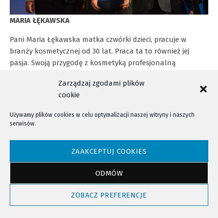
MARIA ŁĘKAWSKA
Pani Maria Łękawska matka czwórki dzieci, pracuje w
branży kosmetycznej od 30 lat. Praca ta to również jej
pasja. Swoją przygodę z kosmetyką profesjonalną
rozpoczęła w szkole kosmetycznej w Krakowie. Następnie
Zarządzaj zgodami plików
ukończyła 2 letnie studium dietetyczne. Pani Maria w
cookie
codziennej praktyce zawodowej wykorzystuje wieloletnie
doświadczenie, które na bieżąco wzbogaca nowymi
Używamy plików cookies w celu optymalizacji naszej witryny i naszych
umiejętnościami i najnowszymi odkryciami z branży
serwisów.
kosmetycznej. Do każdego swojego klienta podchodzi
indywidualnie, dba o bezpieczeństwo i komfort
ZAAKCEPTUJ COOKIES
wykonywanych usług. Od początku swojej działalności w
naszej gminie, promuje zdrowy styl życia, pozytywne
ODMÓW
myślenie i prawidłową dietę. Zwraca klientom uwagę na te
czynniki, ponieważ badania naukowe potwierdzają tezę, że
ZOBACZ PREFERENCJE
zła dieta i negatywne myśli wpływają niekorzystnie na
człowieka a długotrwały stres prowadzi do zaburzeń