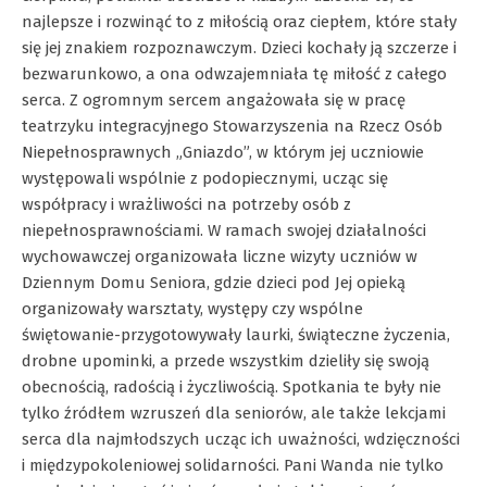
najlepsze i rozwinąć to z miłością oraz ciepłem, które stały
się jej znakiem rozpoznawczym. Dzieci kochały ją szczerze i
bezwarunkowo, a ona odwzajemniała tę miłość z całego
serca. Z ogromnym sercem angażowała się w pracę
teatrzyku integracyjnego Stowarzyszenia na Rzecz Osób
Niepełnosprawnych „Gniazdo”, w którym jej uczniowie
występowali wspólnie z podopiecznymi, ucząc się
współpracy i wrażliwości na potrzeby osób z
niepełnosprawnościami. W ramach swojej działalności
wychowawczej organizowała liczne wizyty uczniów w
Dziennym Domu Seniora, gdzie dzieci pod Jej opieką
organizowały warsztaty, występy czy wspólne
świętowanie-przygotowywały laurki, świąteczne życzenia,
drobne upominki, a przede wszystkim dzieliły się swoją
obecnością, radością i życzliwością. Spotkania te były nie
tylko źródłem wzruszeń dla seniorów, ale także lekcjami
serca dla najmłodszych ucząc ich uważności, wdzięczności
i międzypokoleniowej solidarności. Pani Wanda nie tylko