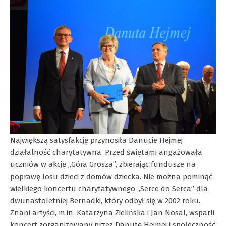
Największą satysfakcję przynosiła Danucie Hejmej
działalność charytatywna. Przed świętami angażowała
uczniów w akcję „Góra Grosza”, zbierając fundusze na
poprawę losu dzieci z domów dziecka. Nie można pominąć
wielkiego koncertu charytatywnego „Serce do Serca” dla
dwunastoletniej Bernadki, który odbył się w 2002 roku.
Znani artyści, m.in. Katarzyna Zielińska i Jan Nosal, wsparli
koncert zorganizowany przez Danutę Hejmej i społeczność