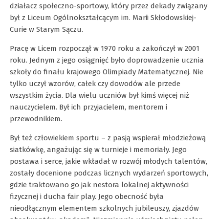
działacz społeczno-sportowy, który przez dekady związany
był z Liceum Ogólnokształcącym im. Marii Skłodowskiej-
Curie w Starym Sączu.
Pracę w Licem rozpoczął w 1970 roku a zakończył w 2001
roku. Jednym z jego osiągnięć było doprowadzenie ucznia
szkoły do finału krajowego Olimpiady Matematycznej. Nie
tylko uczył wzorów, całek czy dowodów ale przede
wszystkim życia. Dla wielu uczniów był kimś więcej niż
nauczycielem. Był ich przyjacielem, mentorem i
przewodnikiem.
Był też człowiekiem sportu – z pasją wspierał młodzieżową
siatkówkę, angażując się w turnieje i memoriały. Jego
postawa i serce, jakie wkładał w rozwój młodych talentów,
zostały docenione podczas licznych wydarzeń sportowych,
gdzie traktowano go jak nestora lokalnej aktywności
fizycznej i ducha fair play. Jego obecność była
nieodłącznym elementem szkolnych jubileuszy, zjazdów