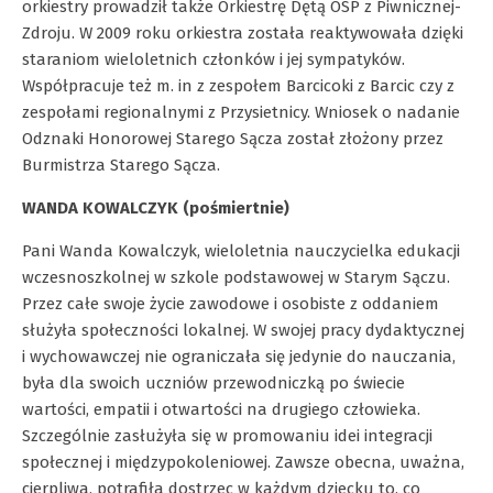
orkiestry prowadził także Orkiestrę Dętą OSP z Piwnicznej-
Zdroju. W 2009 roku orkiestra została reaktywowała dzięki
staraniom wieloletnich członków i jej sympatyków.
Współpracuje też m. in z zespołem Barcicoki z Barcic czy z
zespołami regionalnymi z Przysietnicy. Wniosek o nadanie
Odznaki Honorowej Starego Sącza został złożony przez
Burmistrza Starego Sącza.
WANDA KOWALCZYK (pośmiertnie)
Pani Wanda Kowalczyk, wieloletnia nauczycielka edukacji
wczesnoszkolnej w szkole podstawowej w Starym Sączu.
Przez całe swoje życie zawodowe i osobiste z oddaniem
służyła społeczności lokalnej. W swojej pracy dydaktycznej
i wychowawczej nie ograniczała się jedynie do nauczania,
była dla swoich uczniów przewodniczką po świecie
wartości, empatii i otwartości na drugiego człowieka.
Szczególnie zasłużyła się w promowaniu idei integracji
społecznej i międzypokoleniowej. Zawsze obecna, uważna,
cierpliwa, potrafiła dostrzec w każdym dziecku to, co