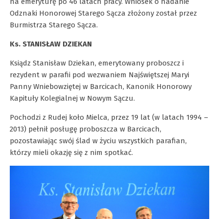
na emeryturę po 46 latach pracy. Wniosek o nadanie
Odznaki Honorowej Starego Sącza złożony został przez
Burmistrza Starego Sącza.
Ks. STANISŁAW DZIEKAN
Ksiądz Stanisław Dziekan, emerytowany proboszcz i
rezydent w parafii pod wezwaniem Najświętszej Maryi
Panny Wniebowziętej w Barcicach, Kanonik Honorowy
Kapituły Kolegialnej w Nowym Sączu.
Pochodzi z Rudej koło Mielca, przez 19 lat (w latach 1994 –
2013) pełnił posługę proboszcza w Barcicach,
pozostawiając swój ślad w życiu wszystkich parafian,
którzy mieli okazję się z nim spotkać.