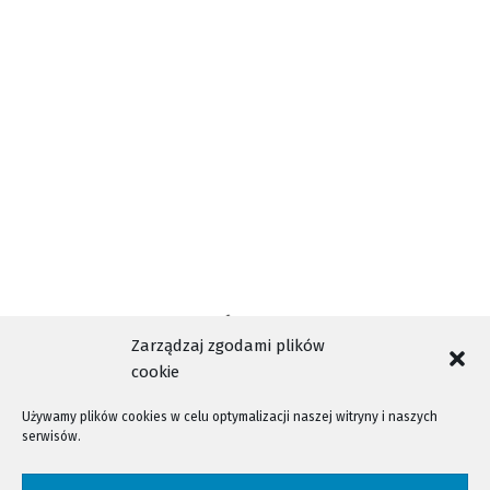
Małopolskiego – Krzyżem Małopolski oraz przez
prezydenta RP Andrzeja Dudę Krzyżem Kawalerskim
Orderu Odrodzenia Polski.
Zarządzaj zgodami plików
cookie
Używamy plików cookies w celu optymalizacji naszej witryny i naszych
serwisów.