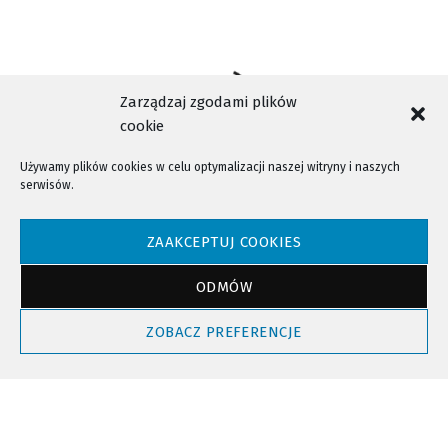
Zarządzaj zgodami plików
cookie
Używamy plików cookies w celu optymalizacji naszej witryny i naszych
serwisów.
NTV - Nasza Telewizja Sądecka © 2023 Wszystkie prawa zastrzeżone!
ZAAKCEPTUJ COOKIES
ODMÓW
Powrót do góry
ZOBACZ PREFERENCJE