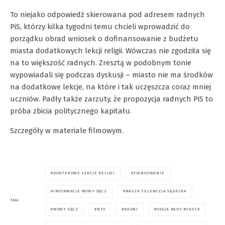
To niejako odpowiedź skierowana pod adresem radnych
PiS, którzy kilka tygodni temu chcieli wprowadzić do
porządku obrad wniosek o dofinansowanie z budżetu
miasta dodatkowych lekcji religii. Wówczas nie zgodziła się
na to większość radnych. Zresztą w podobnym tonie
wypowiadali się podczas dyskusji – miasto nie ma środków
na dodatkowe lekcje, na które i tak uczęszcza coraz mniej
uczniów. Padły także zarzuty, że propozycja radnych PiS to
próba zbicia politycznego kapitału.
Szczegóły w materiale filmowym.
DODTAKOWE LEKCJE RELIGII
FIANSOWANIE
INFORMACJE NOWY SĄCZ
NASZA TELEWIZJA SĄDECKA
TAGI
NOWY SĄCZ
NTV
RADNI
SESJA RADY MIASTA