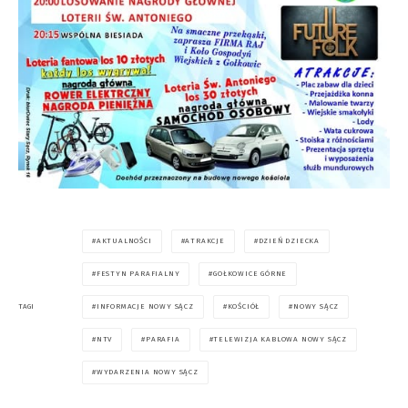
AKTUALNOŚCI
ATRAKCJE
DZIEŃ DZIECKA
FESTYN PARAFIALNY
GOŁKOWICE GÓRNE
INFORMACJE NOWY SĄCZ
KOŚCIÓŁ
NOWY SĄCZ
TAGI
NTV
PARAFIA
TELEWIZJA KABLOWA NOWY SĄCZ
WYDARZENIA NOWY SĄCZ