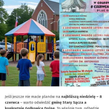
Jeśli jeszcze nie macie planów na
najbliższą niedzielę – 8
czerwca
– warto odwiedzić
gminę Stary Sącza a
konkretnie Gołkowice Dolne.
To właśnie tam, odbędzie