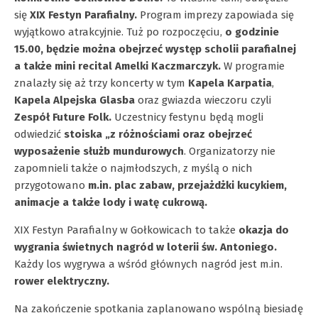
się
XIX Festyn Parafialny.
Program imprezy zapowiada się
wyjątkowo atrakcyjnie. Tuż po rozpoczęciu,
o godzinie
15.00, będzie można obejrzeć występ scholii parafialnej
a także mini recital Amelki Kaczmarczyk.
W programie
znalazły się aż trzy koncerty w tym
Kapela Karpatia
,
Kapela Alpejska Glasba
oraz gwiazda wieczoru czyli
Zespół Future Folk.
Uczestnicy festynu będą mogli
odwiedzić
stoiska „z różnościami oraz obejrzeć
wyposażenie służb mundurowych
. Organizatorzy nie
zapomnieli także o najmłodszych, z myślą o nich
przygotowano
m.in. plac zabaw, przejażdżki kucykiem,
animacje a także lody i watę cukrową.
XIX Festyn Parafialny w Gołkowicach to także
okazja do
wygrania świetnych nagród w loterii św. Antoniego.
Każdy los wygrywa a wśród głównych nagród jest m.in.
rower elektryczny.
Na zakończenie spotkania zaplanowano wspólną biesiadę