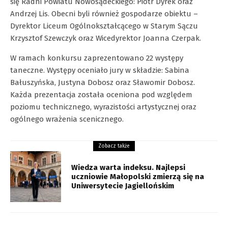
się Radni Powiatu Nowosądeckiego: Piotr Dyrek oraz
Andrzej Lis. Obecni byli również gospodarze obiektu –
Dyrektor Liceum Ogólnokształcącego w Starym Sączu
Krzysztof Szewczyk oraz Wicedyrektor Joanna Czerpak.
W ramach konkursu zaprezentowano 22 występy
taneczne. Występy oceniało jury w składzie: Sabina
Bałuszyńska, Justyna Dobosz oraz Sławomir Dobosz.
Każda prezentacja została oceniona pod względem
poziomu technicznego, wyrazistości artystycznej oraz
ogólnego wrażenia scenicznego.
Zobacz także
Wiedza warta indeksu. Najlepsi
uczniowie Małopolski zmierzą się na
Uniwersytecie Jagiellońskim