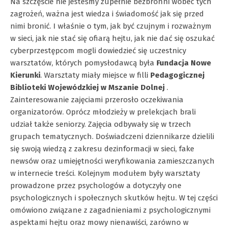
Na szczęście nie jesteśmy zupełnie bezbronni wobec tych
zagrożeń, ważna jest wiedza i świadomość jak się przed
nimi bronić. I właśnie o tym, jak być czujnym i rozważnym
w sieci, jak nie stać się ofiarą hejtu, jak nie dać się oszukać
cyberprzestępcom mogli dowiedzieć się uczestnicy
warsztatów, których pomysłodawcą była
Fundacja Nowe
Kierunki
. Warsztaty miały miejsce w filli
Pedagogicznej
Biblioteki Wojewódzkiej w Mszanie Dolnej
.
Zainteresowanie zajęciami przerosło oczekiwania
organizatorów. Oprócz młodzieży w prelekcjach brali
udział także seniorzy. Zajęcia odbywały się w trzech
grupach tematycznych. Doświadczeni dziennikarze dzielili
się swoją wiedzą z zakresu dezinformacji w sieci, fake
newsów oraz umiejętności weryfikowania zamieszczanych
w internecie treści. Kolejnym modułem były warsztaty
prowadzone przez psychologów a dotyczyły one
psychologicznych i społecznych skutków hejtu. W tej części
omówiono związane z zagadnieniami z psychologicznymi
aspektami hejtu oraz mowy nienawiści, zarówno w