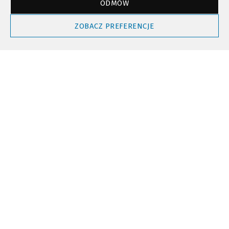
ODMÓW
Powrót do góry
ZOBACZ PREFERENCJE