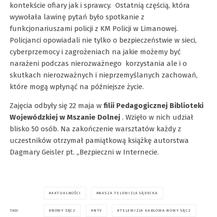
kontekście ofiary jak i sprawcy. Ostatnią częścią, która
wywołała lawinę pytań było spotkanie z
funkcjonariuszami policji z KM Policji w Limanowej.
Policjanci opowiadali nie tylko o bezpieczeństwie w sieci,
cyberprzemocy i zagrożeniach na jakie możemy być
narażeni podczas nierozważnego korzystania ale i o
skutkach nierozważnych i nieprzemyślanych zachowań,
które mogą wpłynąć na późniejsze życie.
Zajęcia odbyły się 22 maja w
filii Pedagogicznej Biblioteki
Wojewódzkiej w Mszanie Dolnej
. Wzięło w nich udział
blisko 50 osób. Na zakończenie warsztatów każdy z
uczestników otrzymał pamiątkową książkę autorstwa
Dagmary Geisler pt. „Bezpieczni w Internecie.
AKTUALNOŚCI
NASZA TELEWIZJA SĄDECKA
NOWY SĄCZ
NTV
TELEWIZJA KABLOWA NOWY SĄCZ
TAGI