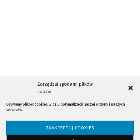
PKP Polskie Linie Kolejowe S.A.
Zarządzaj zgodami plików
cookie
Używamy plików cookies w celu optymalizacji naszej witryny i naszych
serwisów.
NTV - Nasza Telewizja Sądecka © 2023 Wszystkie prawa zastrzeżone!
ZAAKCEPTUJ COOKIES