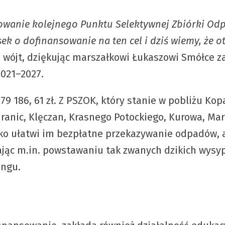
dowanie kolejnego Punktu Selektywnej Zbiórki 
ek o dofinansowanie na ten cel i dziś wiemy, że o
a wójt, dziękując marszałkowi Łukaszowi Smółce z
2021–2027.
 179 186, 61 zł. Z PSZOK, który stanie w pobliżu 
nic, Klęczan, Krasnego Potockiego, Kurowa, Marc
ylko ułatwi im bezpłatne przekazywanie odpadów,
ając m.in. powstawaniu tak zwanych dzikich wysy
ingu.