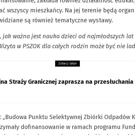
finansowanie, zakłada również działalność edukac
ać wszyscy mieszkańcy. Na jej terenie będą organ
ewidziane są również tematyczne wystawy.
 jak ważna jest nauka dzieci od najmłodszych lat
Wizyta w PSZOK dla całych rodzin może być nie lada
Zobacz także
jna Straży Granicznej zaprasza na przesłuchania
ec „Budowa Punktu Selektywnej Zbiórki Odpadów 
 otrzymały dofinansowanie w ramach programu Fund