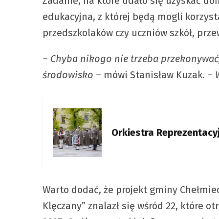
Zadanie, na które udało się uzyskać do
edukacyjna, z której będą mogli korzyst
przedszkolaków czy uczniów szkół, prz
–
Chyba nikogo nie trzeba przekonywać,
środowisko
– mówi Stanisław Kuzak. –
Orkiestra Reprezentacy
Warto dodać, że projekt gminy Chełmi
Klęczany” znalazł się wśród 22, które