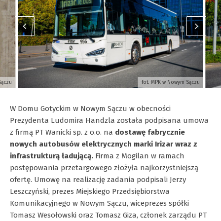
Sączu
fot. MPK w Nowym Sączu
W Domu Gotyckim w Nowym Sączu w obecności
Prezydenta Ludomira Handzla została podpisana umowa
z firmą PT Wanicki sp. z o.o. na
dostawę fabrycznie
nowych autobusów elektrycznych marki Irizar wraz z
infrastrukturą ładującą.
Firma z Mogilan w ramach
postępowania przetargowego złożyła najkorzystniejszą
ofertę. Umowę na realizację zadania podpisali Jerzy
Leszczyński, prezes Miejskiego Przedsiębiorstwa
Komunikacyjnego w Nowym Sączu, wiceprezes spółki
Tomasz Wesołowski oraz Tomasz Giza, członek zarządu PT