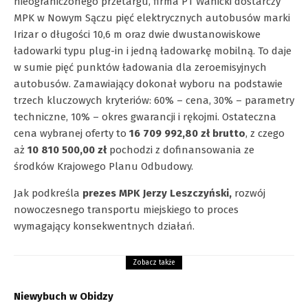
nieograniczonego przetargu, firma PT Wanicki dostarczy
MPK w Nowym Sączu pięć elektrycznych autobusów marki
Irizar o długości 10,6 m oraz dwie dwustanowiskowe
ładowarki typu plug-in i jedną ładowarkę mobilną. To daje
w sumie pięć punktów ładowania dla zeroemisyjnych
autobusów. Zamawiający dokonał wyboru na podstawie
trzech kluczowych kryteriów: 60% – cena, 30% – parametry
techniczne, 10% – okres gwarancji i rękojmi. Ostateczna
cena wybranej oferty to
16 709 992,80 zł brutto
, z czego
aż
10 810 500,00 zł
pochodzi z dofinansowania ze
środków Krajowego Planu Odbudowy.
Jak podkreśla
prezes MPK Jerzy Leszczyński,
rozwój
nowoczesnego transportu miejskiego to proces
wymagający konsekwentnych działań.
Zobacz także
Niewybuch w Obidzy