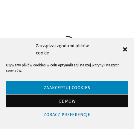
Zarządzaj zgodami plików
cookie
Używamy plików cookies w celu optymalizacji naszej witryny i naszych
serwisów.
NTV - Nasza Telewizja Sądecka © 2023 Wszystkie prawa zastrzeżone!
ZAAKCEPTUJ COOKIES
ODMÓW
Powrót do góry
ZOBACZ PREFERENCJE