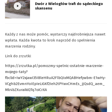
Dwór z Wielogłów trafi do sądeckiego
skansenu
Każdy z nas może pomóc, wystarczy najdrobniejsza nawet
wpłata. Każda kwota to krok naprzód do spełnienia
marzenia rodziny.
Link do zrzutki:
https://zrzutka.pl/pomozmy-spelnic-ostatnie-marzenie-
mojego-taty?
fbclid=IwY2xjawI35IBleHRuA2FlbQIxMQABHefywbm-E1wHy-
VCghb2EvmnYoIEpIeLiGKf2Ieh2tPYwvCHmEs_jJQsdQ_aem_
Mk4bZXuraikiQTq7oiCrXA