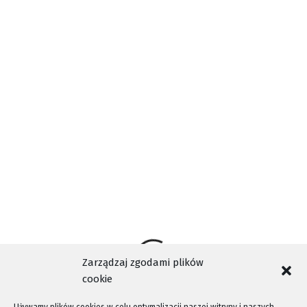
mężczyzna zostali sprawdzeni w bazach danych SG – nie
figurowali.
Nieodpowiedzialnego mężczyznę ukarano mandatem
karnym.
Wyjątkowo kobiecie pozwolono kontynuować
podróż
Zarządzaj zgodami plików
cookie