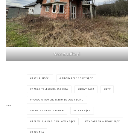
foto: zrzutka.pl
AKTUALNOŚCI
INFORMACJE NOWY SĄCZ
NASZA TELEWIZJA SĄDECKA
NOWY SĄCZ
NTV
POMOC W DOKOŃCZENIU BUDOWY DOMU
TAGI
RODZINA STAWIARSKICH
STARY SĄCZ
TELEWIZJA KABLOWA NOWY SĄCZ
WYDARZENIA NOWY SĄCZ
ZRZUTKA