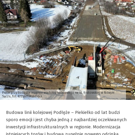
Prace przy budowie nowego wiaduktu kolejowego na ul. Krakowskiej w Nowym
Sączu, fot. Krzysztof Dzidek
Budowa linii kolejowej Podłęże – Piekiełko od lat budzi
sporo emocji i jest chyba jedną z najbardziej oczekiwanych
inwestycji infrastrukturalnych w regionie. Modernizacja
istniejących torów i budowa zupełnie nowego odcinka