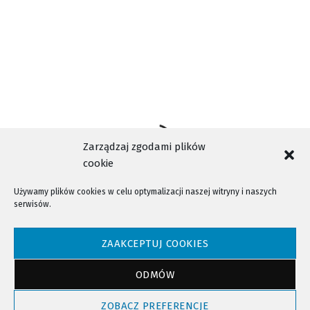
Zarządzaj zgodami plików
cookie
Używamy plików cookies w celu optymalizacji naszej witryny i naszych
serwisów.
NTV - Nasza Telewizja Sądecka © 2023 Wszystkie prawa zastrzeżone!
ZAAKCEPTUJ COOKIES
ODMÓW
Powrót do góry
ZOBACZ PREFERENCJE