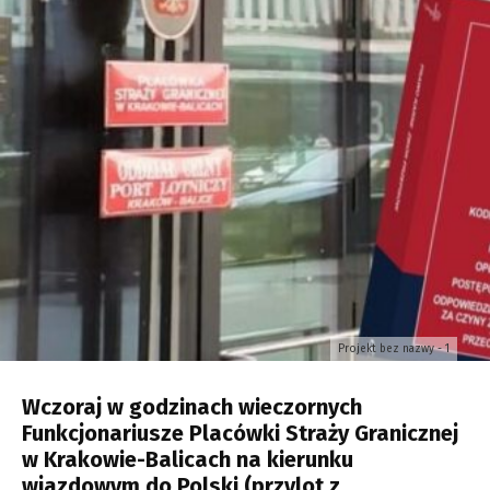
Projekt bez nazwy - 1
Wczoraj w godzinach wieczornych
Funkcjonariusze Placówki Straży Granicznej
w Krakowie-Balicach na kierunku
wjazdowym do Polski (przylot z