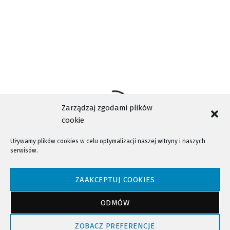
Zarządzaj zgodami plików
cookie
Używamy plików cookies w celu optymalizacji naszej witryny i naszych
serwisów.
NTV - Nasza Telewizja Sądecka © 2023 Wszystkie prawa zastrzeżone!
ZAAKCEPTUJ COOKIES
ODMÓW
Powrót do góry
ZOBACZ PREFERENCJE