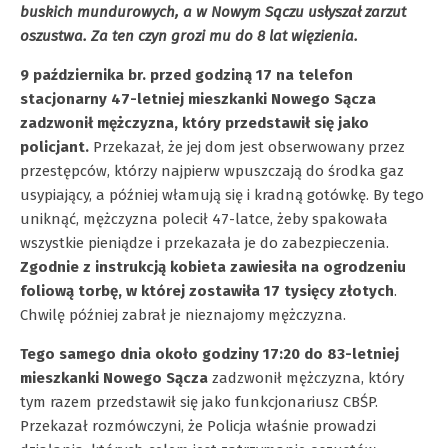
buskich mundurowych, a w Nowym Sączu usłyszał zarzut
oszustwa. Za ten czyn grozi mu do 8 lat więzienia.
9 października br. przed godziną 17 na telefon
stacjonarny 47-letniej mieszkanki Nowego Sącza
zadzwonił mężczyzna, który przedstawił się jako
policjant.
Przekazał, że jej dom jest obserwowany przez
przestępców, którzy najpierw wpuszczają do środka gaz
usypiający, a później włamują się i kradną gotówkę. By tego
uniknąć, mężczyzna polecił 47-latce, żeby spakowała
wszystkie pieniądze i przekazała je do zabezpieczenia.
Zgodnie z instrukcją kobieta zawiesiła na ogrodzeniu
foliową torbę, w której zostawiła 17 tysięcy złotych
.
Chwilę później zabrał je nieznajomy mężczyzna.
Tego samego dnia około godziny 17:20 do 83-letniej
mieszkanki Nowego Sącza
zadzwonił mężczyzna, który
tym razem przedstawił się jako funkcjonariusz CBŚP.
Przekazał rozmówczyni, że Policja właśnie prowadzi