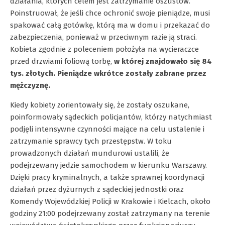
działania, których celem jest zatrzymanie oszustów.
Poinstruował, że jeśli chce ochronić swoje pieniądze, musi
spakować całą gotówkę, którą ma w domu i przekazać do
zabezpieczenia, ponieważ w przeciwnym razie ją straci.
Kobieta zgodnie z poleceniem położyła na wycieraczce
przed drzwiami foliową torbę,
w której znajdowało się 84
tys. złotych. Pieniądze wkrótce zostały zabrane przez
mężczyznę.
Kiedy kobiety zorientowały się, że zostały oszukane,
poinformowały sądeckich policjantów, którzy natychmiast
podjęli intensywne czynności mające na celu ustalenie i
zatrzymanie sprawcy tych przestępstw. W toku
prowadzonych działań mundurowi ustalili, że
podejrzewany jedzie samochodem w kierunku Warszawy.
Dzięki pracy kryminalnych, a także sprawnej koordynacji
działań przez dyżurnych z sądeckiej jednostki oraz
Komendy Wojewódzkiej Policji w Krakowie i Kielcach, około
godziny 21:00 podejrzewany został zatrzymany na terenie