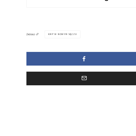
KMP W NOWYM SĄCZU
ŹRÓDŁO