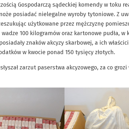
czością Gospodarczą sądeckiej komendy w toku rea
że posiadać nielegalne wyroby tytoniowe. Z uwa
rzeszukując użytkowane przez mężczyznę pomieszc
ej wadze 100 kilogramów oraz kartonowe pudła, w k
osiadały znaków akcyzy skarbowej, a ich właścici
odatków w kwocie ponad 150 tysięcy złotych.
łyszał zarzut paserstwa akcyzowego, za co grozi