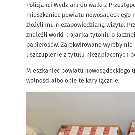
Policjanci Wydziału do walki z Przestęp
mieszkaniec powiatu nowosądeckiego mo
złożyli mu niezapowiedzianą wizytę. P
znaleźli worki krajanką tytoniu o łączn
papierosów. Zarekwirowane wyroby nie p
uszczuplenie z tytułu niezapłaconych p
Mieszkaniec powiatu nowosądeckiego us
wolności albo obie te kary łącznie.