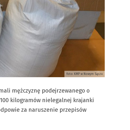
foto: KMP w Nowym Sączu
zymali mężczyznę podejrzewanego o
00 kilogramów nielegalnej krajanki
 odpowie za naruszenie przepisów