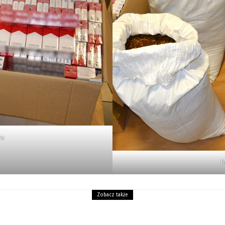
zu
f
Zobacz także