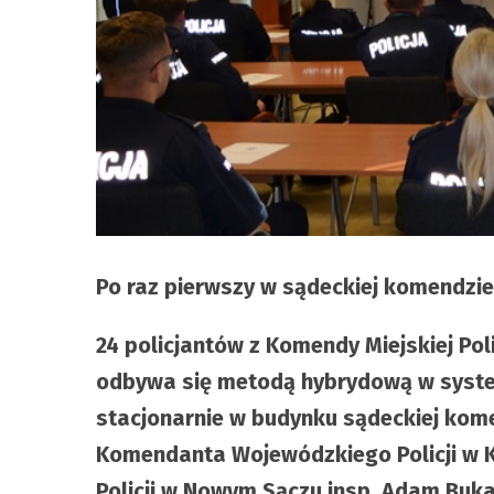
Po raz pierwszy w sądeckiej komendzie
24 policjantów z Komendy Miejskiej Po
odbywa się metodą hybrydową w system
stacjonarnie w budynku sądeckiej kome
Komendanta Wojewódzkiego Policji w K
Policji w Nowym Sączu insp. Adam Buka