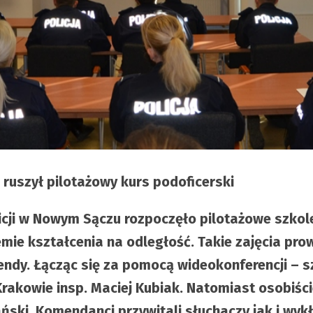
 ruszył pilotażowy kurs podoficerski
licji w Nowym Sączu rozpoczęło pilotażowe szko
ie kształcenia na odległość. Takie zajęcia pro
ndy. Łącząc się za pomocą wideokonferencji – s
rakowie insp. Maciej Kubiak. Natomiast osobiśc
ński. Komendanci przywitali słuchaczy jak i wy