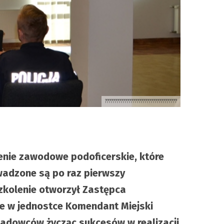
????????????????????????????????????
lenie zawodowe podoficerskie, które
wadzone są po raz pierwszy
zkolenie otworzył Zastępca
ie w jednostce Komendant Miejski
kładowców życząc sukcesów w realizacji