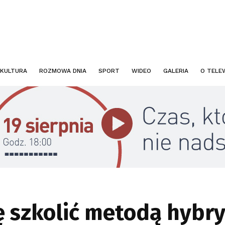
KULTURA
ROZMOWA DNIA
SPORT
WIDEO
GALERIA
O TELEW
ię szkolić metodą hyb