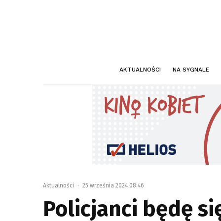
AKTUALNOŚCI
NA SYGNALE
Aktualności
·
25 września 2024 08:46
Policjanci będę s