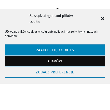
Zarządzaj zgodami plików
cookie
Używamy plików cookies w celu optymalizacji naszej witryny i naszych
serwisów.
NTV - Nasza Telewizja Sądecka © 2023 Wszystkie prawa zastrzeżone!
ZAAKCEPTUJ COOKIES
ODMÓW
Powrót do góry
ZOBACZ PREFERENCJE