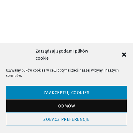
Zarządzaj zgodami plików
cookie
Używamy plików cookies w celu optymalizacji naszej witryny i naszych
serwisów.
NTV - Nasza Telewizja Sądecka © 2023 Wszystkie prawa zastrzeżone!
ZAAKCEPTUJ COOKIES
ODMÓW
Powrót do góry
ZOBACZ PREFERENCJE