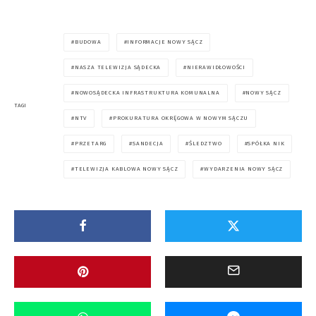
BUDOWA
INFORMACJE NOWY SĄCZ
NASZA TELEWIZJA SĄDECKA
NIERAWIDŁOWOŚCI
NOWOSĄDECKA INFRASTRUKTURA KOMUNALNA
NOWY SĄCZ
TAGI
NTV
PROKURATURA OKRĘGOWA W NOWYM SĄCZU
PRZETARG
SANDECJA
ŚLEDZTWO
SPÓŁKA NIK
TELEWIZJA KABLOWA NOWY SĄCZ
WYDARZENIA NOWY SĄCZ