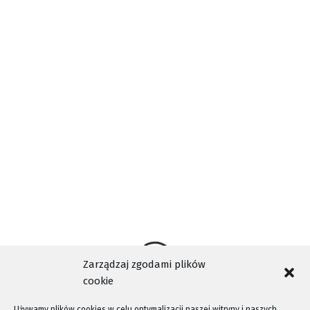
Osoby posiadające informacje na temat zaginionej
proszone są o kontakt z dyżurnym Komendy Powiatowej
Policji w Limanowej pod numerem telefonu 47 83 45 400
bądź pod numerem alarmowym 112. Wymieniona trzeci raz
oddaliła się z rodzinnego domu dziecka.
Zarządzaj zgodami plików
cookie
Używamy plików cookies w celu optymalizacji naszej witryny i naszych