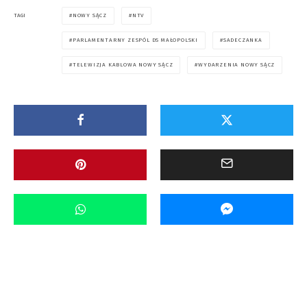
NOWY SĄCZ
NTV
TAGI
PARLAMENTARNY ZESPÓL DS MAŁOPOLSKI
SADECZANKA
TELEWIZJA KABLOWA NOWY SĄCZ
WYDARZENIA NOWY SĄCZ