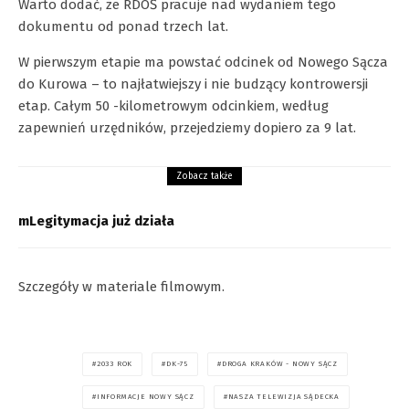
Warto dodać, że RDOŚ pracuje nad wydaniem tego
dokumentu od ponad trzech lat.
W pierwszym etapie ma powstać odcinek od Nowego Sącza
do Kurowa – to najłatwiejszy i nie budzący kontrowersji
etap. Całym 50 -kilometrowym odcinkiem, według
zapewnień urzędników, przejedziemy dopiero za 9 lat.
Zobacz także
mLegitymacja już działa
Szczegóły w materiale filmowym.
2033 ROK
DK-75
DROGA KRAKÓW - NOWY SĄCZ
INFORMACJE NOWY SĄCZ
NASZA TELEWIZJA SĄDECKA