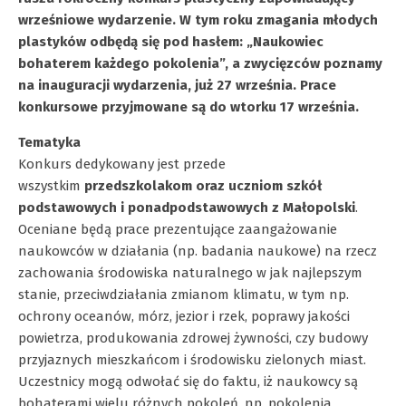
wrześniowe wydarzenie. W tym roku zmagania młodych
plastyków odbędą się pod hasłem: „Naukowiec
bohaterem każdego pokolenia”, a zwycięzców poznamy
na inauguracji wydarzenia, już 27 września. Prace
konkursowe przyjmowane są do wtorku 17 września.
Tematyka
Konkurs dedykowany jest przede
wszystkim
przedszkolakom oraz uczniom szkół
podstawowych i ponadpodstawowych z Małopolski
.
Oceniane będą prace prezentujące zaangażowanie
naukowców w działania (np. badania naukowe) na rzecz
zachowania środowiska naturalnego w jak najlepszym
stanie, przeciwdziałania zmianom klimatu, w tym np.
ochrony oceanów, mórz, jezior i rzek, poprawy jakości
powietrza, produkowania zdrowej żywności, czy budowy
przyjaznych mieszkańcom i środowisku zielonych miast.
Uczestnicy mogą odwołać się do faktu, iż naukowcy są
bohaterami wielu różnych pokoleń, np. pokolenia