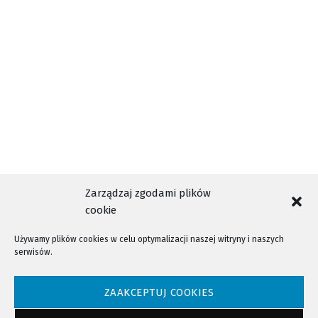
ZAPISY
Zarządzaj zgodami plików
cookie
Używamy plików cookies w celu optymalizacji naszej witryny i naszych
serwisów.
NTV - Nasza Telewizja Sądecka © 2023 Wszystkie prawa zastrzeżone!
ZAAKCEPTUJ COOKIES