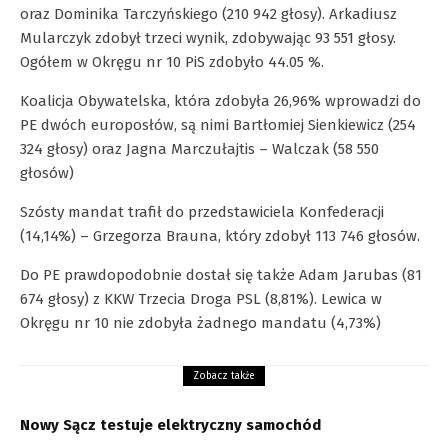
oraz Dominika Tarczyńskiego (210 942 głosy). Arkadiusz
Mularczyk zdobył trzeci wynik, zdobywając 93 551 głosy.
Ogółem w Okręgu nr 10 PiS zdobyło 44.05 %.
Koalicja Obywatelska, która zdobyła 26,96% wprowadzi do
PE dwóch europosłów, są nimi Bartłomiej Sienkiewicz (254
324 głosy) oraz Jagna Marczułajtis – Walczak (58 550
głosów)
Szósty mandat trafił do przedstawiciela Konfederacji
(14,14%) – Grzegorza Brauna, który zdobył 113 746 głosów.
Do PE prawdopodobnie dostał się także Adam Jarubas (81
674 głosy) z KKW Trzecia Droga PSL (8,81%). Lewica w
Okręgu nr 10 nie zdobyła żadnego mandatu (4,73%)
Zobacz także
Nowy Sącz testuje elektryczny samochód