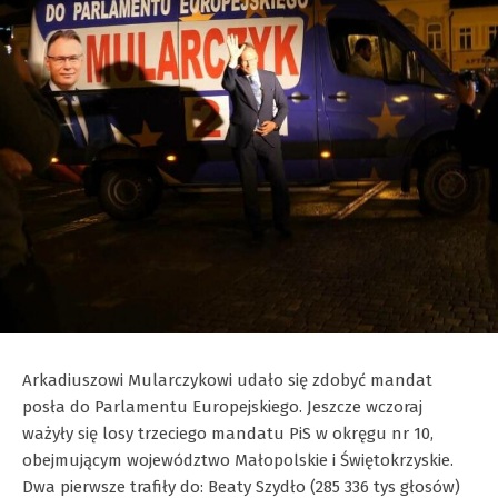
Arkadiuszowi Mularczykowi udało się zdobyć mandat
posła do Parlamentu Europejskiego. Jeszcze wczoraj
ważyły się losy trzeciego mandatu PiS w okręgu nr 10,
obejmującym województwo Małopolskie i Świętokrzyskie.
Dwa pierwsze trafiły do: Beaty Szydło (285 336 tys głosów)