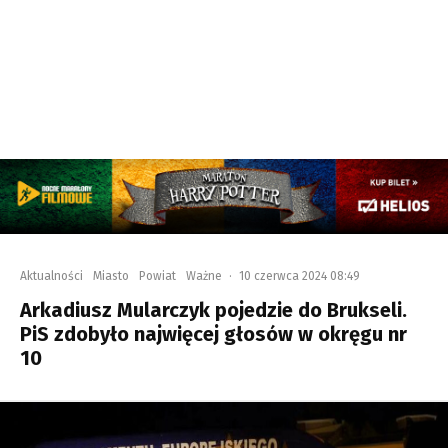
Aktualności
Miasto
Powiat
Ważne
·
10 czerwca 2024 08:49
Arkadiusz Mularczyk pojedzie do Brukseli.
PiS zdobyło najwięcej głosów w okręgu nr
10