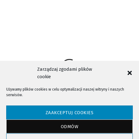
Zarządzaj zgodami plików
cookie
Używamy plików cookies w celu optymalizacji naszej witryny i naszych
serwisów.
NTV - Nasza Telewizja Sądecka © 2023 Wszystkie prawa zastrzeżone!
ZAAKCEPTUJ COOKIES
ODMÓW
Powrót do góry