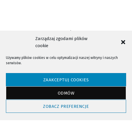
Zarządzaj zgodami plików
cookie
Używamy plików cookies w celu optymalizacji naszej witryny i naszych
serwisów.
NTV - Nasza Telewizja Sądecka © 2023 Wszystkie prawa zastrzeżone!
ZAAKCEPTUJ COOKIES
ODMÓW
Powrót do góry
ZOBACZ PREFERENCJE