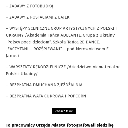
– ZABAWY Z FOTOBUDKĄ
– ZABAWY Z POSTACIAMI Z BAJEK
– WYSTĘPY SCENICZNE GRUP ARTYSTYCZNYCH Z POLSKI I
UKRAINY /Akademia Tańca ADELANTE, Grupa z Ukrainy
„Polscy poeci dzieciom”, Szkoła Tańca 2B DANCE,
„ZACZYTANI – ROZŚPIEWANI” – pod kierownictwem E.
Janus/
– WARSZTATY RĘKODZIELNICZE /dziedzictwo niematerialne
Polski i Ukrainy/
– BEZPŁATNA DMUCHANA ZJEŻDŻALNIA
– BEZPŁATNA WATA CUKROWA I POPCORN
Zobacz także
To pracownicy Urzędu Miasta fotografowali siedzibę