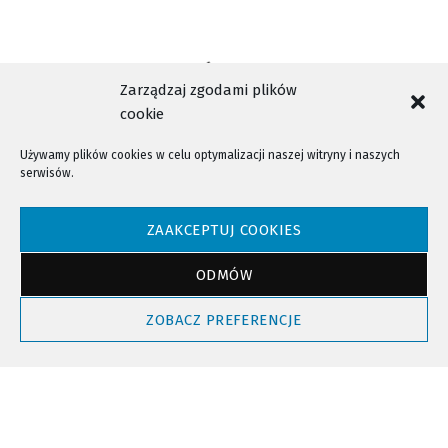
Zarządzaj zgodami plików
cookie
Używamy plików cookies w celu optymalizacji naszej witryny i naszych
serwisów.
NTV - Nasza Telewizja Sądecka © 2023 Wszystkie prawa zastrzeżone!
ZAAKCEPTUJ COOKIES
ODMÓW
Powrót do góry
ZOBACZ PREFERENCJE