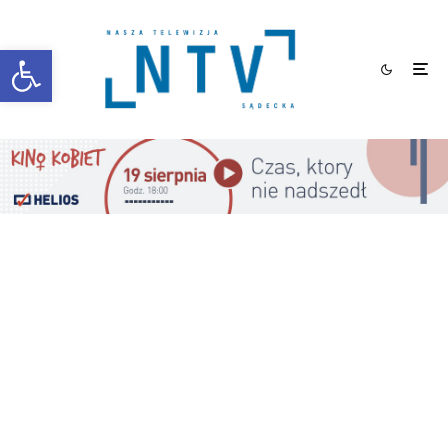
Otwórz pasek narzędzi