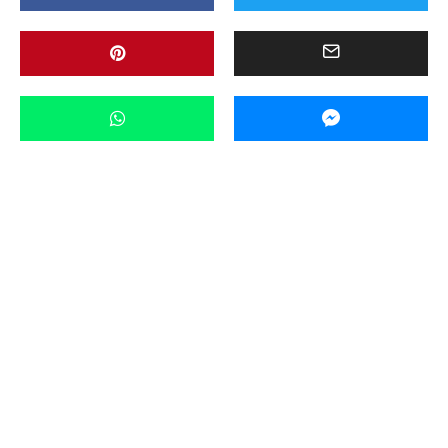
Aktualności
Miasto
Powiat
Rozmowa Dnia
Ważne
Wideo
·
28 marca 2024 18:11