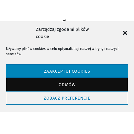
Zarządzaj zgodami plików
cookie
Używamy plików cookies w celu optymalizacji naszej witryny i naszych
serwisów.
NTV - Nasza Telewizja Sądecka © 2023 Wszystkie prawa zastrzeżone!
ZAAKCEPTUJ COOKIES
ODMÓW
Powrót do góry
ZOBACZ PREFERENCJE