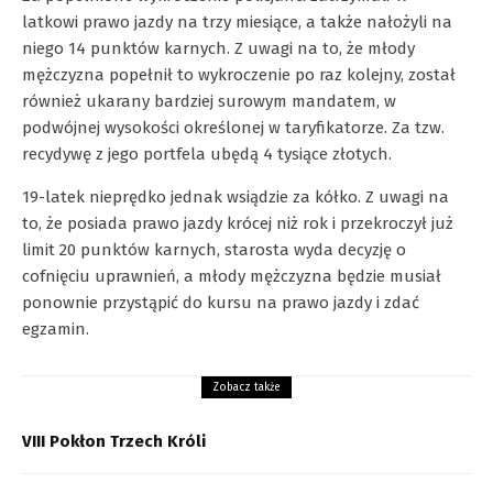
latkowi prawo jazdy na trzy miesiące, a także nałożyli na
niego 14 punktów karnych. Z uwagi na to, że młody
mężczyzna popełnił to wykroczenie po raz kolejny, został
również ukarany bardziej surowym mandatem, w
podwójnej wysokości określonej w taryfikatorze. Za tzw.
recydywę z jego portfela ubędą 4 tysiące złotych.
19-latek nieprędko jednak wsiądzie za kółko. Z uwagi na
to, że posiada prawo jazdy krócej niż rok i przekroczył już
limit 20 punktów karnych, starosta wyda decyzję o
cofnięciu uprawnień, a młody mężczyzna będzie musiał
ponownie przystąpić do kursu na prawo jazdy i zdać
egzamin.
Zobacz także
VIII Pokłon Trzech Króli