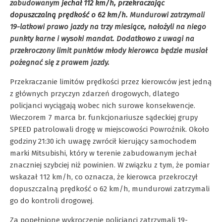
zabudowanym
jechał 112 km/h, przekraczając
dopuszczalną prędkość o 62 km/h.
Mundurowi zatrzymali
19-latkowi prawo jazdy na trzy miesiące, nałożyli na niego
punkty karne i wysoki mandat. Dodatkowo z uwagi na
przekroczony limit punktów młody kierowca będzie musiał
pożegnać się z prawem jazdy.
Przekraczanie limitów prędkości przez kierowców jest jedną
z głównych przyczyn zdarzeń drogowych, dlatego
policjanci wyciągają wobec nich surowe konsekwencje.
Wieczorem 7 marca br. funkcjonariusze sądeckiej grupy
SPEED patrolowali drogę w miejscowości Powroźnik. Około
godziny 21:30 ich uwagę zwrócił kierujący samochodem
marki Mitsubishi, który w terenie zabudowanym jechał
znaczniej szybciej niż powinien. W związku z tym, że pomiar
wskazał 112 km/h, co oznacza, że kierowca przekroczył
dopuszczalną prędkość o 62 km/h, mundurowi zatrzymali
go do kontroli drogowej.
Za popełnione wykroczenie policjanci zatrzymali 19-