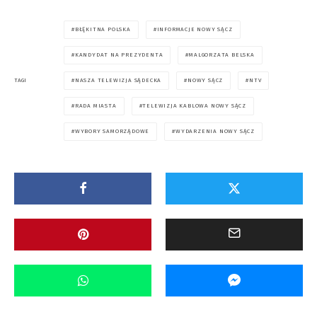
BŁĘKITNA POLSKA
INFORMACJE NOWY SĄCZ
KANDYDAT NA PREZYDENTA
MALGORZATA BELSKA
NASZA TELEWIZJA SĄDECKA
NOWY SĄCZ
NTV
TAGI
RADA MIASTA
TELEWIZJA KABLOWA NOWY SĄCZ
WYBORY SAMORZĄDOWE
WYDARZENIA NOWY SĄCZ