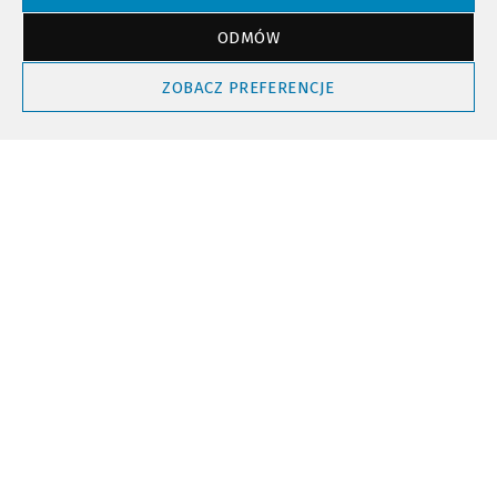
ODMÓW
Powrót do góry
ZOBACZ PREFERENCJE