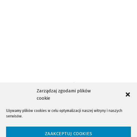
Maria Morawska
Zarządzaj zgodami plików
cookie
Używamy plików cookies w celu optymalizacji naszej witryny i naszych
serwisów.
NTV - Nasza Telewizja Sądecka © 2023 Wszystkie prawa zastrzeżone!
ZAAKCEPTUJ COOKIES