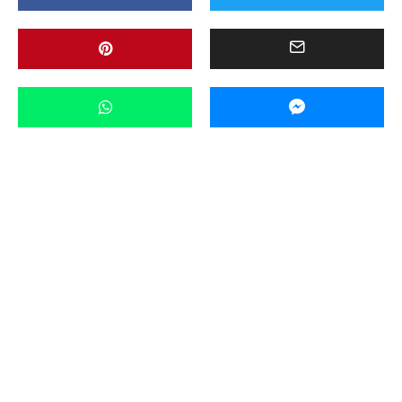
Aktualności
Miasto
Powiat
Ważne
·
9 lutego 2024 11:25
Radość Wasza – Radość Nasza. Wielki bal