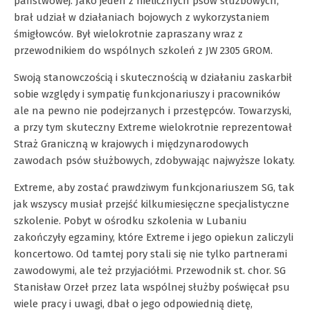
państwowej. Jako jeden z nielicznych psów służbowych,
brał udział w działaniach bojowych z wykorzystaniem
śmigłowców. Był wielokrotnie zapraszany wraz z
przewodnikiem do wspólnych szkoleń z JW 2305 GROM.
Swoją stanowczością i skutecznością w działaniu zaskarbił
sobie względy i sympatię funkcjonariuszy i pracowników
ale na pewno nie podejrzanych i przestępców. Towarzyski,
a przy tym skuteczny Extreme wielokrotnie reprezentował
Straż Graniczną w krajowych i międzynarodowych
zawodach psów służbowych, zdobywając najwyższe lokaty.
Extreme, aby zostać prawdziwym funkcjonariuszem SG, tak
jak wszyscy musiał przejść kilkumiesięczne specjalistyczne
szkolenie. Pobyt w ośrodku szkolenia w Lubaniu
zakończyły egzaminy, które Extreme i jego opiekun zaliczyli
koncertowo. Od tamtej pory stali się nie tylko partnerami
zawodowymi, ale też przyjaciółmi. Przewodnik st. chor. SG
Stanisław Orzeł przez lata wspólnej służby poświęcał psu
wiele pracy i uwagi, dbał o jego odpowiednią dietę,