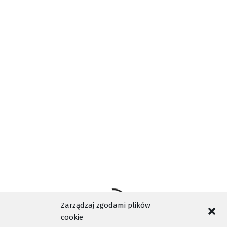
dachu nad głową
. Oprócz wpłaty środków na zrzutkę
(zbiórka pod hasłem „Na spłatę kredytu na dom”) można
im pomóc biorąc udział w licytacjach. Przyjaciele
nieżyjącego Roberta,
za pośrednictwem Facebooka
założyli specjalną stronę, gdzie można zarówno
sprzedać jak i zakupić różne przedmioty, usługi czy
vouchery.
Szczegóły w materiale filmowym
Zarządzaj zgodami plików
cookie