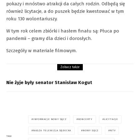
pokazy i mnóstwo atrakcji da całych rodzin. Odbędą się
również licytacje, a do puszek będzie kwestować w tym
roku 130 wolontariuszy.
W tym rok celem zbiórki i hasłem finału są: Płuca po
pandemii – gramy dla dzieci i dorosłych.
Szczegóły w materiale filmowym.
Zobacz także
Nie żyje były senator Stanisław Kogut
INFORMACJE NOWY SĄCZ
KONCERTY
LICYTACJE
NASZA TELEWIZJA SĄDECKA
NOWY SĄCZ
NTV
TAGI