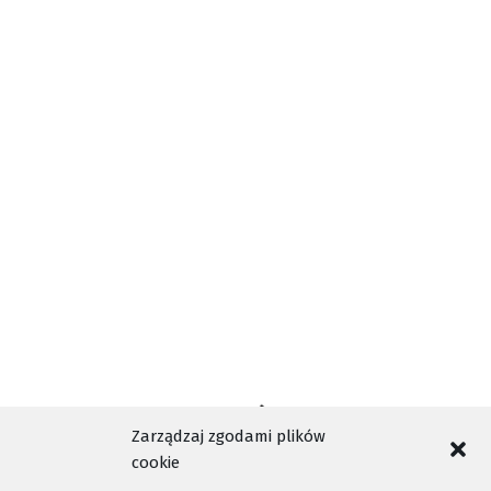
INFORMACJE NOWY SĄCZ
KONFERENCJA PRASOWA
NASZA TELEWIZJA SĄDECKA
NOWY SĄCZ
NTV
ORSZAK TRZECH KRÓLI
POCHÓD
TAGI
SWIĘTO TRZCH KRÓLI
TELEWIZJA KABLOWA NOWY SĄCZ
WYDARZENIA NOWY SĄCZ
ZAPROSZENIE
Zarządzaj zgodami plików
cookie