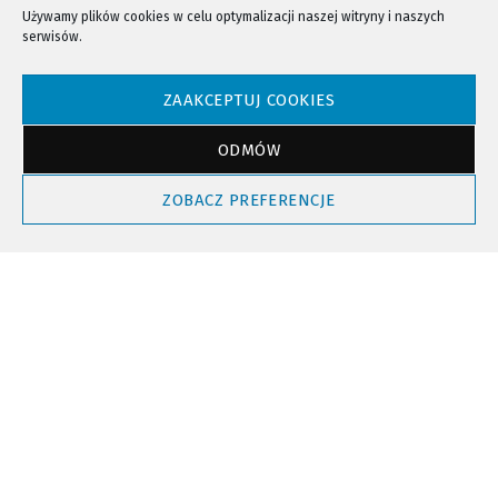
Używamy plików cookies w celu optymalizacji naszej witryny i naszych
serwisów.
NTV - Nasza Telewizja Sądecka © 2023 Wszystkie prawa zastrzeżone!
ZAAKCEPTUJ COOKIES
ODMÓW
Powrót do góry
ZOBACZ PREFERENCJE