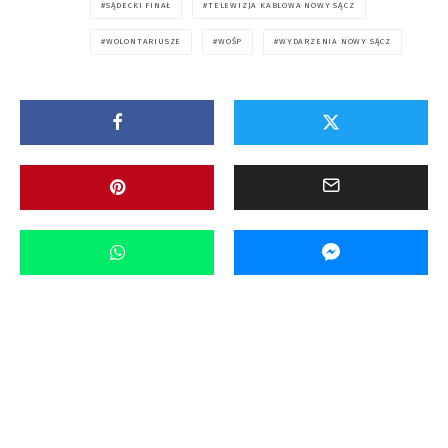
SĄDECKI FINAŁ
TELEWIZJA KABLOWA NOWY SĄCZ
WOLONTARIUSZE
WOŚP
WYDARZENIA NOWY SĄCZ