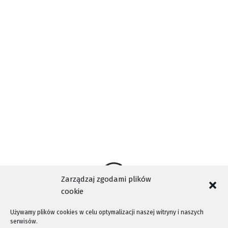
121 212
– bezpłatny telefon zaufania dla dzieci i młodzieży
Rzecznika Praw Dziecka, czynny całą dobę przez 7 dni w
tygodniu
22 635 09 54
– telefon zaufania dla osób starszych, czynny
w poniedziałek, środę, czwartek w godz. 17:00–20:00
Zarządzaj zgodami plików
cookie
Używamy plików cookies w celu optymalizacji naszej witryny i naszych
serwisów.