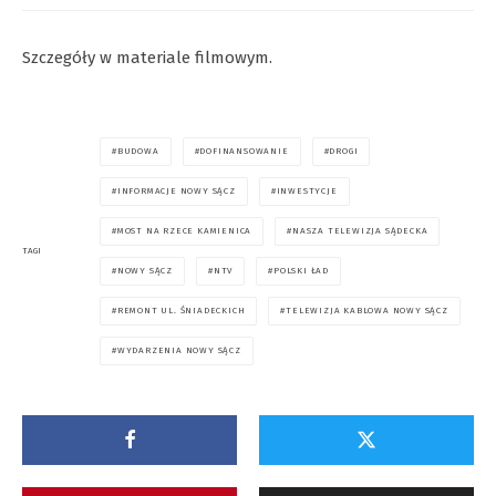
Szczegóły w materiale filmowym.
BUDOWA
DOFINANSOWANIE
DROGI
INFORMACJE NOWY SĄCZ
INWESTYCJE
MOST NA RZECE KAMIENICA
NASZA TELEWIZJA SĄDECKA
TAGI
NOWY SĄCZ
NTV
POLSKI ŁAD
REMONT UL. ŚNIADECKICH
TELEWIZJA KABLOWA NOWY SĄCZ
WYDARZENIA NOWY SĄCZ