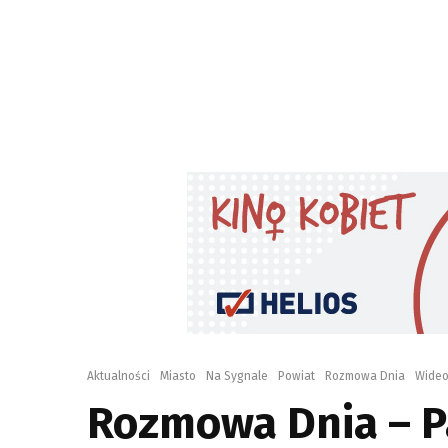
Aktualności
Miasto
Na Sygnale
Powiat
Rozmowa Dnia
Wide
Rozmowa Dnia – 