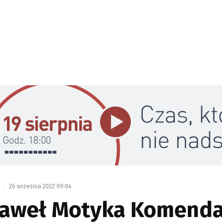
o
·
26 września 2022 09:04
Paweł Motyka Komend