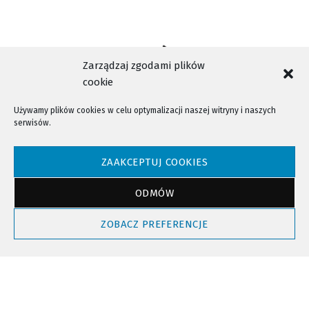
Zarządzaj zgodami plików
cookie
Używamy plików cookies w celu optymalizacji naszej witryny i naszych
serwisów.
NTV - Nasza Telewizja Sądecka © 2023 Wszystkie prawa zastrzeżone!
ZAAKCEPTUJ COOKIES
ODMÓW
Powrót do góry
ZOBACZ PREFERENCJE