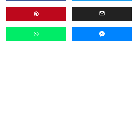
Aktualności
Miasto
Powiat
Ważne
Wideo
·
2 maja 2022 07:38
Ruszyła wiosenna edycja akcji „Dbam o