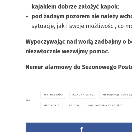
kajakiem
dobrze założyć kapok
;
pod żadnym pozorem nie należy wch
sytuację, jak i swoje możliwości, co 
Wypoczywając nad wodą zadbajmy o bezp
niezwłocznie wezwijmy pomoc.
Numer alarmowy do Sezonowego Posteru
AKTUALNOŚCI
CZAS NA BAJKĘ
INFORMACJE NOWY S
TAGI
UTONIECIE
WIDEO
WYDARZENIA NOWY SĄCZ