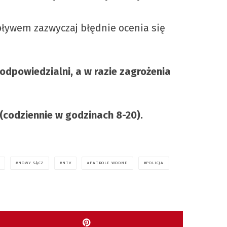
pływem zazwyczaj błędnie ocenia się
dpowiedzialni, a w razie zagrożenia
codziennie w godzinach 8-20).
NOWY SĄCZ
NTV
PATROLE WODNE
POLICJA