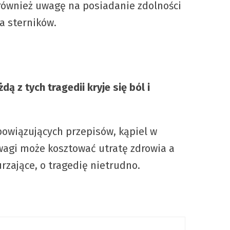
 również uwagę na posiadanie zdolności
a sterników.
ą z tych tragedii kryje się ból i
bowiązujących przepisów, kąpiel w
wagi może kosztować utratę zdrowia a
zające, o tragedię nietrudno.