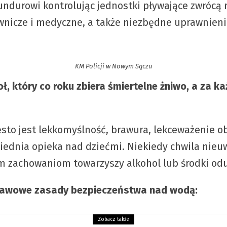
Mundurowi kontrolując jednostki pływające zwrócą
wnicze i medyczne, a także niezbędne uprawnieni
KM Policji w Nowym Sączu
, który co roku zbiera śmiertelne żniwo, a za każd
ęsto jest lekkomyślność, brawura, lekceważenie o
iednia opieka nad dziećmi. Niekiedy chwila nieu
 zachowaniom towarzyszy alkohol lub środki odur
stawowe zasady bezpieczeństwa nad wodą:
Zobacz także