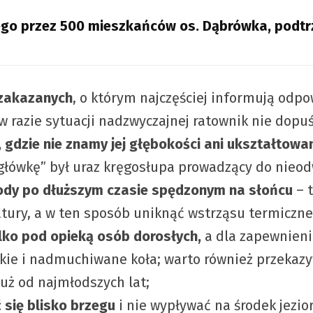
anego przez 500 mieszkańców os. Dąbrówka, podt
 zakazanych
, o którym najczęściej informują odpo
w razie sytuacji nadzwyczajnej ratownik nie dopuś
 gdzie nie znamy jej głębokości ani ukształtowa
 główkę” był uraz kręgosłupa prowadzący do nieo
wody po dłuższym czasie spędzonym na słońcu
– 
atury, a w ten sposób uniknąć wstrząsu termiczne
ylko pod opieką osób dorosłych,
a dla zapewnien
ckie i nadmuchiwane koła; warto również przekaz
ż od najmłodszych lat;
 się blisko brzegu
i nie wypływać na środek jezio