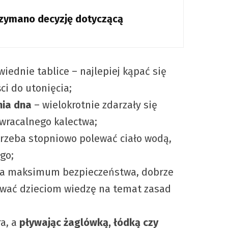
rzymano decyzję dotyczącą
wiednie tablice – najlepiej kąpać się
ci do utonięcia;
nia dna
– wielokrotnie zdarzały się
dwracalnego kalectwa;
trzeba stopniowo polewać ciało wodą,
go;
ia maksimum bezpieczeństwa, dobrze
ywać dzieciom wiedzę na temat zasad
ra, a
pływając żaglówką, łódką czy