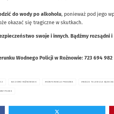
odzić do wody po alkoholu
, ponieważ pod jego w
może okazać się tragiczne w skutkach.
ieczeństwo swoje i innych. Bądźmy rozsądni i o
nku Wodnego Policji w Rożnowie: 723 694 982 (
ĄCZ
JEZIORO ROŻNOWSKIE
KONFERENCJA PRASOWA
NASZA TELEWIZJA SĄDECKA
WYPADEK