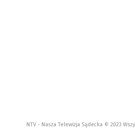
AKTUALNOŚCI
INFORMACJE NOWY SĄCZ
NASZA TELE
TAGI
WYDARZENIA NOWY SĄCZ
NTV - Nasza Telewizja Sądecka © 2023 Wszy