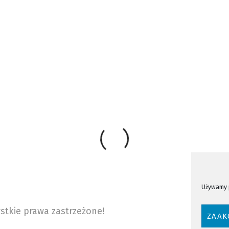
WIZJA SĄDECKA
NOWY SĄCZ
NTV
ŚRODKI UNIJNE
STARY SĄCZ
S
Używamy p
stkie prawa zastrzeżone!
ZAAK