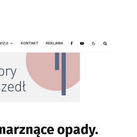
IZJI
KONTAKT
REKLAMA
 marznące opady.