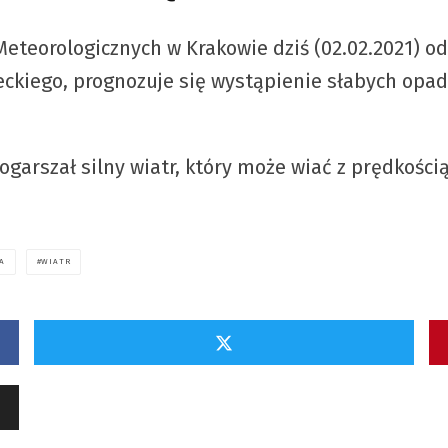
eteorologicznych w Krakowie dziś (02.02.2021) od
eckiego, prognozuje się wystąpienie słabych op
arszał silny wiatr, który może wiać z prędkości
A
WIATR