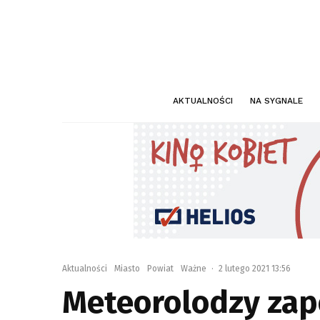
AKTUALNOŚCI
NA SYGNALE
Aktualności
Miasto
Powiat
Ważne
·
2 lutego 2021 13:56
Meteorolodzy zapo