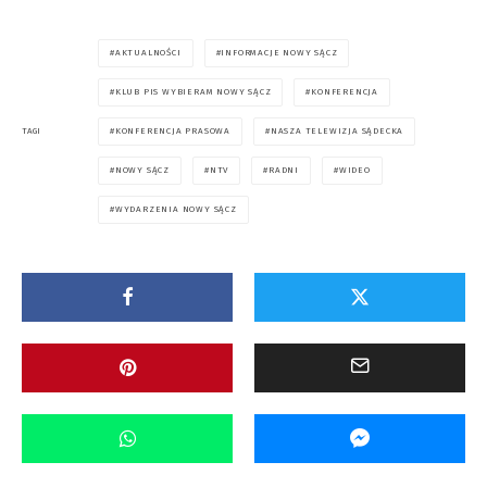
AKTUALNOŚCI
INFORMACJE NOWY SĄCZ
KLUB PIS WYBIERAM NOWY SĄCZ
KONFERENCJA
KONFERENCJA PRASOWA
NASZA TELEWIZJA SĄDECKA
TAGI
NOWY SĄCZ
NTV
RADNI
WIDEO
WYDARZENIA NOWY SĄCZ