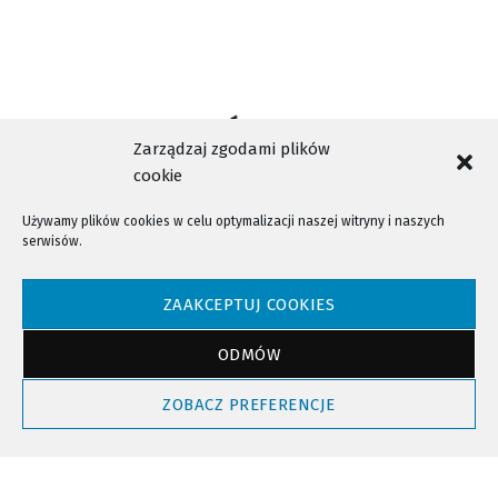
Zarządzaj zgodami plików
cookie
Używamy plików cookies w celu optymalizacji naszej witryny i naszych
serwisów.
NTV - Nasza Telewizja Sądecka © 2023 Wszystkie prawa zastrzeżone!
ZAAKCEPTUJ COOKIES
ODMÓW
Powrót do góry
ZOBACZ PREFERENCJE