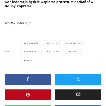
Konfederacja będzie wspierać protest mieszkańców
Doliny Popradu
źródło: interia.pl
AKTUALNOŚCI
COVID 19
KORONAWIRUS
SZCZEPIENIE
SZCZEPIONKI
SZPITAL
TAGI
ZDROWIE