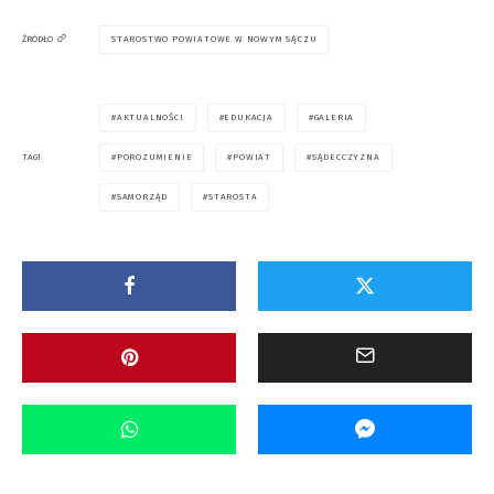
STAROSTWO POWIATOWE W NOWYM SĄCZU
ŹRÓDŁO
AKTUALNOŚCI
EDUKACJA
GALERIA
POROZUMIENIE
POWIAT
SĄDECCZYZNA
TAGI
SAMORZĄD
STAROSTA