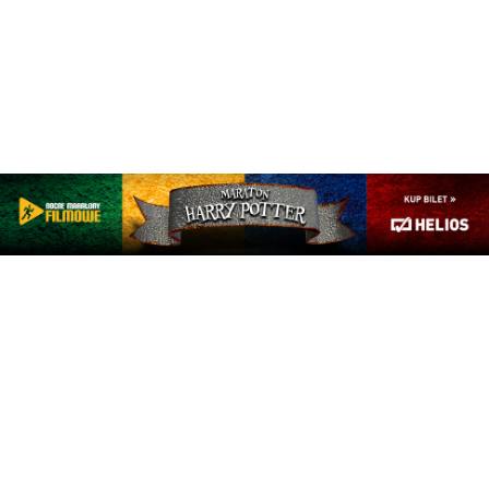
Aktualności
Galeria
Powiat
·
15 grudnia 2020 10:53
Wspólnie dla dobra
seniorów