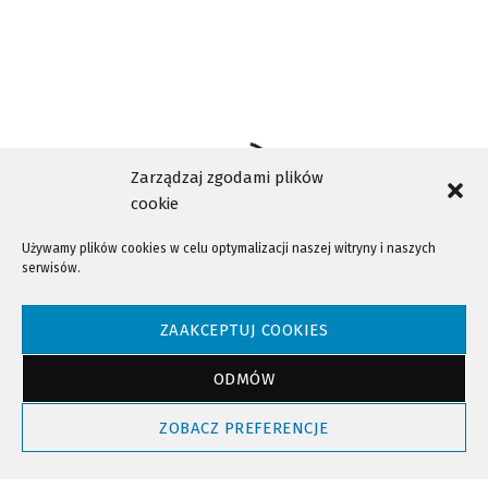
Zarządzaj zgodami plików
cookie
Używamy plików cookies w celu optymalizacji naszej witryny i naszych
serwisów.
NTV - Nasza Telewizja Sądecka © 2023 Wszystkie prawa zastrzeżone!
ZAAKCEPTUJ COOKIES
ODMÓW
Powrót do góry
ZOBACZ PREFERENCJE