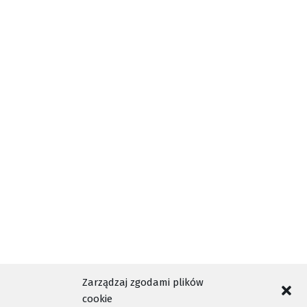
Szczegóły w materiale filmowym.
AKTUALNOŚCI
ARTUR BOCHENEK
INTERPELACJA
LUDOMIR HANDZEL
MIASTO
RADA MIASTA
TAGI
RADNI
RATUSZ
REJESTR WYDATKOW
WIDEO
Zarządzaj zgodami plików
cookie