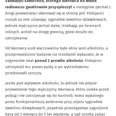
zauważyli samochód, którego kierowca na widok
radiowozu gwałtownie przyspieszył
a następnie zjechał z
drogi powiatowej i skierował się w stronę pól. Policjanci
ruszyli za nim używając sygnałów świetlno-dźwiękowych,
jednak mężczyzna jechał dalej. Uciekając po terenach
rolnych, wrócił na drogę gminną, gdzie doszło do
zatrzymania.
Od kierowcy audi wyczuwalna była silna woń alkoholu, a
przeprowadzone badanie na trzeźwość wykazało, że w
organizmie miał
ponad 2 promile alkoholu
. Policjanci
zatrzymali mu prawo jazdy, a po wytrzeźwieniu
przedstawili zarzuty.
Jazda pod wpływem alkoholu, to jednak nie jedyne
przewinienie tego mężczyzny. Kierowca, który ucieka przed
policją i nie zatrzymuje się do kontroli, mimo wydanego
przez funkcjonariuszy polecenia przy użyciu sygnałów
świetlno-dźwiękowych, popełnia przestępstwo zagrożone
karą od 3 miesięcy do 5 lat więzienia, a sąd orzeka zakaz