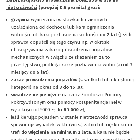
nietrzeźwości
(powyżej 0,5 promila) grozi:
grzywna
wymierzona w stawkach dziennych
uzależniona od dochodu lub kara ograniczenia
wolności lub kara pozbawienia wolności
do 2 lat
(Jeżeli
sprawca dopuścił się tego czynu np. w okresie
obowiązywania zakazu prowadzenia pojazdów
mechanicznych w związku ze skazaniem za to
przestępstwo, podlega karze pozbawienia wolności od 3
miesięcy
do 5 lat
),
zakaz prowadzenia pojazdów
(wszelkich lub określonej
kategorii) na okres od 3
do 15 lat
,
świadczenie pieniężne
na rzecz Funduszu Pomocy
Pokrzywdzonym oraz pomocy Postpenitencjarnej w
wysokości od 5000 zł
do 60 000 zł
,
jeśli kierując pojazdem w stanie nietrzeźwości sprawca
spowoduje wypadek, w którym są zabici lub ciężko ranni,
trafi
do więzienia na minimum 2 lata
, a kara nie będzie
mogła być zawieszona. Ponadto w takim przypadku sąd