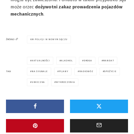
może orzec
dożywotni zakaz prowadzenia pojazdów
mechanicznych
.
KM POLICJI W NOWYM SĄCZU
ŹRÓDŁO
AKTUALNOŚCI
ALKOHOL
DROGA
MANDAT
NA SYGNALE
PIJANY
RADIOWÓZ
SPOŻYCIE
TAGI
UBIECZKA
WYKROCZENIA