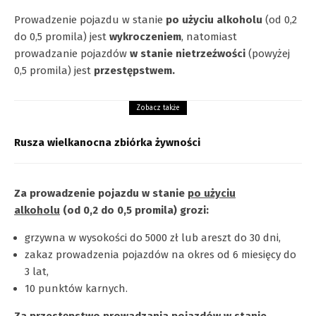
Prowadzenie pojazdu w stanie
po użyciu alkoholu
(od 0,2
do 0,5 promila) jest
wykroczeniem
, natomiast
prowadzanie pojazdów
w stanie nietrzeźwości
(powyżej
0,5 promila) jest
przestępstwem.
Zobacz także
Rusza wielkanocna zbiórka żywności
Za prowadzenie pojazdu w stanie
po użyciu
alkoholu
(od 0,2 do 0,5 promila) grozi:
grzywna w wysokości do 5000 zł lub areszt do 30 dni,
zakaz prowadzenia pojazdów na okres od 6 miesięcy do
3 lat,
10 punktów karnych.
Za przestępstwo prowadzania pojazdów
w stanie