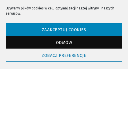
Używamy plików cookies w celu optymalizacji naszej witryny i naszych
serwisów.
NTV - Nasza Telewizja Sądecka © 2023 Wszystkie prawa zastrzeżone!
ZAAKCEPTUJ COOKIES
ODMÓW
Powrót do góry
ZOBACZ PREFERENCJE