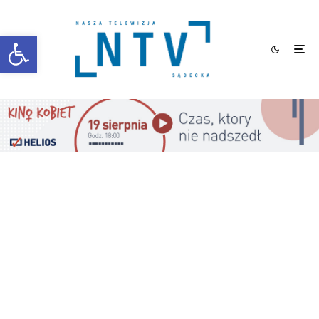
Otwórz pasek narzędzi