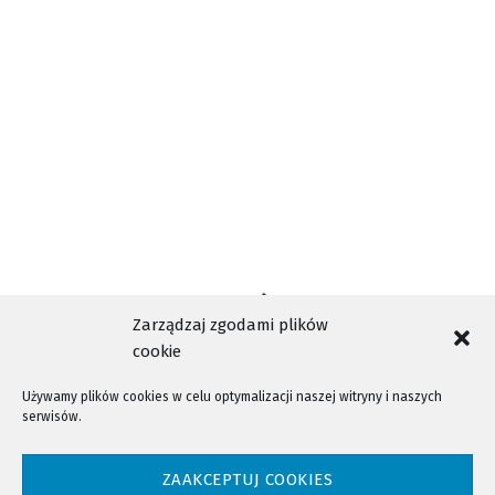
NIEPEŁNOSPRAWNI
PROGRAM
PROJEKT UCHWAŁY
TAGI
SESJA
ŚWIĘTA
WIGILIA
WIGILIA BEZDOMNI
Zarządzaj zgodami plików
cookie
Używamy plików cookies w celu optymalizacji naszej witryny i naszych
serwisów.
NTV - Nasza Telewizja Sądecka © 2023 Wszystkie prawa zastrzeżone!
ZAAKCEPTUJ COOKIES