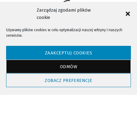
Zarządzaj zgodami plików
cookie
Używamy plików cookies w celu optymalizacji naszej witryny i naszych
serwisów.
NTV - Nasza Telewizja Sądecka © 2023 Wszystkie prawa zastrzeżone!
ZAAKCEPTUJ COOKIES
ODMÓW
Powrót do góry
ZOBACZ PREFERENCJE