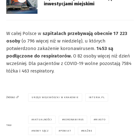
inwestycjami miejskimi
W całej Polsce w
szpitalach przebywają obecnie 17 223
osoby
(o 796 więcej niż w niedzielę), u których
potwierdzono zakażenie koronawirusem.
1453 są
podłączone do respiratorów.
O 82 osoby więcej niż dzień
wcześniej. Dla pacjentów z COVID-19 wolne pozostają 7584
łóżka i 463 respiratory.
URZĄD WOJEWÓDZKI W KRAKOWIE
INTERIA.PL
ŹRÓDŁO
AKTUALNOŚCI
KORONAWIRUS
MIASTO
TAGI
NOWY SĄCZ
POWIAT
WAŻNE