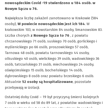
nowosądeckim Covid -19 stwierdzono u 184 osób. w
Nowym Sączu u 76.
Największa liczbę zakażeń zanotowano w Krakowie (584
osoby),
W powiecie nowosądeckim jest ich 184
. W
krakowskim 103, w nowotarskim 84 osoby, limanowskim 83.
Liczba chorych
z Nowego Sącza to 76
, z powiatu
chrzanowskiego 71 osób, suskiego 70 osób, gorlickiego i
myślenickiego po 66 osób, proszowickiego 57 osób,
Tarnowa 48 osób, powiatu tarnowskiego 44 osoby,
olkuskiego 40 osób, wielickiego 39 osób, wadowickiego 36
osób, tatrzańskiego 31 osób, miechowskiego 24 osoby,
oświęcimskiego 15 osób, bocheńskiego 14 osób,
dąbrowskiego 8 osób oraz powiatu brzeskiego 6 osób.
Aktualnie
52 osoby są hospitalizowane
, pozostałe
przebywają w izolacji.
Ostatniej doby Covid – 19 był przyczyną śmierci kolejnych
7 osób w wieku od 58 do 89 lat, z powiatów: wadowickiego i