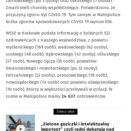
tarnowskiego (po 3 osoby) oraz olkuskiego (1 osoba).
Zmarli mieli choroby współistniejące. Potwierdzono, że
przyczyną zgonu był COVID-19. Tym samym w Małopolsce
liczba zgonów spowodowanych COVID-19 wynosi 656.
WSSE w Krakowie podała informację o kolejnych 522
ozdrowieńcach z naszego województwa, z powiatu
myślenickiego (169 osób), wadowickiego (62 osoby),
suskiego (48 osób), dąbrowskiego (43 osoby), olkuskiego
(37 osób), Nowego Sącza (35 osób), powiatów:
limanowskiego i nowotarskiego (po 32 osoby),
tatrzańskiego (22 osoby), proszowickiego (18 osób),
nowosądeckiego (14 osób) oraz powiatu oświęcimskiego
(10 osób), którzy w większości przebywali w izolacji. W
sumie w Małopolsce mamy
24 637
ozdrowieńców.
Zobacz także
„Zielone guziczki i intelektualny
impotent” czyli radni debatują nad