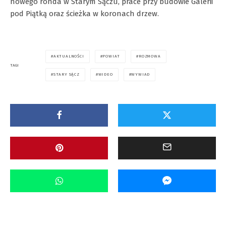
nowego ronda w Starym Sączu, prace przy budowie Galerii
pod Piątką oraz ścieżka w koronach drzew.
AKTUALNOŚCI
POWIAT
ROZMOWA
TAGI
STARY SĄCZ
WIDEO
WYWIAD