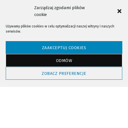
Zarządzaj zgodami plików
cookie
Używamy plików cookies w celu optymalizacji naszej witryny i naszych
serwisów.
NTV - Nasza Telewizja Sądecka © 2023 Wszystkie prawa zastrzeżone!
ZAAKCEPTUJ COOKIES
ODMÓW
Powrót do góry
ZOBACZ PREFERENCJE