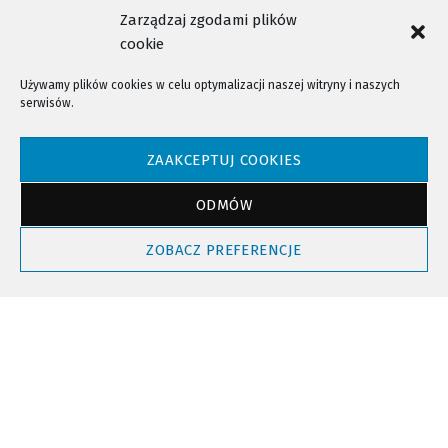
Zarządzaj zgodami plików
cookie
Używamy plików cookies w celu optymalizacji naszej witryny i naszych
serwisów.
NTV - Nasza Telewizja Sądecka © 2023 Wszystkie prawa zastrzeżone!
ZAAKCEPTUJ COOKIES
ODMÓW
Powrót do góry
ZOBACZ PREFERENCJE