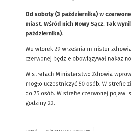
Od soboty (3 października) w czerwonej 
miast. Wśród nich Nowy Sącz. Tak wyni
października).
We wtorek 29 września minister zdrowia
czerwonej będzie obowiązywał nakaz no
W strefach Ministerstwo Zdrowia wprowa
mogło uczestniczyć 50 osób. W strefie z
do 75 osób. W strefie czerwonej pojawi 
godziny 22.
RZĄDOWE CENTRUM LEGISLACYJNE
ŹRÓDŁO