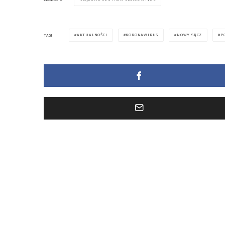
AKTUALNOŚCI
KORONAWIRUS
NOWY SĄCZ
P
TAGI