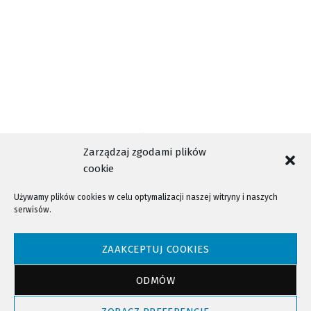
Zarządzaj zgodami plików
cookie
Używamy plików cookies w celu optymalizacji naszej witryny i naszych
serwisów.
NTV - Nasza Telewizja Sądecka © 2023 Wszystkie prawa zastrzeżone!
ZAAKCEPTUJ COOKIES
ODMÓW
Powrót do góry