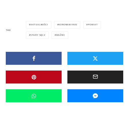
AKTUALNOŚCI
KORONAWIRUS
POWIAT
TAGI
STARY SĄCZ
WAŻNE