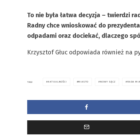
To nie była łatwa decyzja – twierdzi 
Radny chce wnioskować do prezydenta
odpadami oraz dociekać, dlaczego spół
Krzysztof Głuc odpowiada również na py
AKTUALNOŚCI
MIASTO
NOWY SĄCZ
RADA MI
TAGI