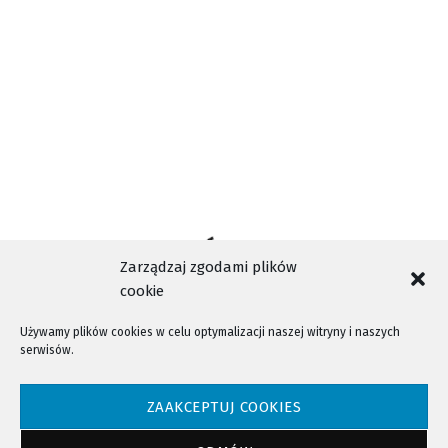
TAGI
ZUS
Zarządzaj zgodami plików
cookie
Używamy plików cookies w celu optymalizacji naszej witryny i naszych
serwisów.
NTV - Nasza Telewizja Sądecka © 2023 Wszystkie prawa zastrzeżone!
ZAAKCEPTUJ COOKIES