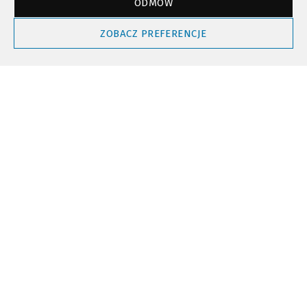
ODMÓW
Powrót do góry
ZOBACZ PREFERENCJE