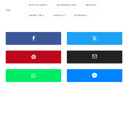
AKTUALNOŚCI
KORONAWIRUS
MIASTO
TAGI
NOWY SĄCZ
POWIAT
ZDROWIE