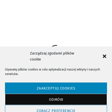
Zarządzaj zgodami plików
cookie
Używamy plików cookies w celu optymalizacji naszej witryny i naszych
serwisów.
NTV - Nasza Telewizja Sądecka © 2023 Wszystkie prawa zastrzeżone!
ZAAKCEPTUJ COOKIES
ODMÓW
Powrót do góry
ZOBACZ PREFERENCJE